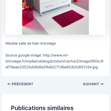
Meuble salle de bain bricolage
Source google image: http://www.mr-
bricolage.fr/media/catalog/product/cache/2/image/900x/9
df78eab33525d08d6e5fb8d27136e95/6/0/601334.jpg
PRÉCÉDENT
SUIVANT
Publications similaires