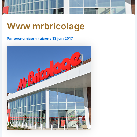
Www mrbricolage
Par
economiser-maison
/
13 juin 2017