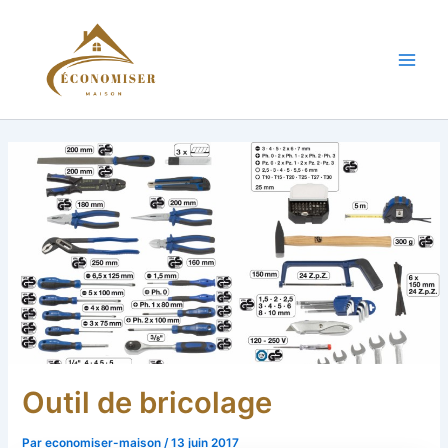
Aller
au
contenu
Main
Men
Outil de bricolage
Par
economiser-maison
/
13 juin 2017