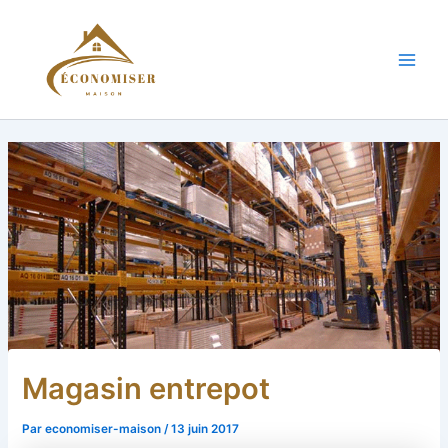
Aller
au
contenu
Main
Men
Magasin entrepot
Par
economiser-maison
/
13 juin 2017