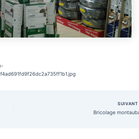
e-
cf4ad691fd9f26dc2a735ff1b1.jpg
SUIVAN
Bricolage montaub