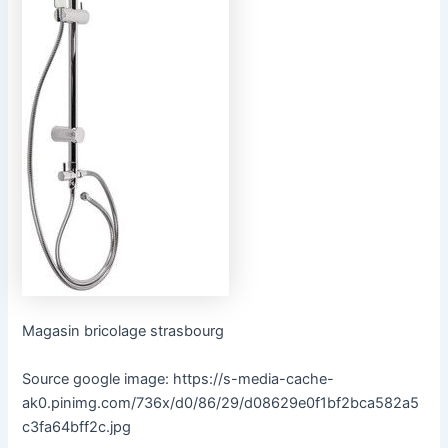
Magasin bricolage strasbourg
Source google image: https://s-media-cache-
ak0.pinimg.com/736x/d0/86/29/d08629e0f1bf2bca582a5
c3fa64bff2c.jpg