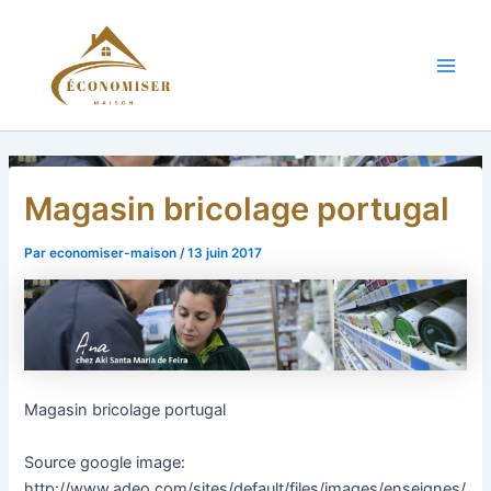
Aller
au
contenu
Main
Men
Magasin bricolage portugal
Par
economiser-maison
/
13 juin 2017
Magasin bricolage portugal
Source google image:
http://www.adeo.com/sites/default/files/images/enseignes/