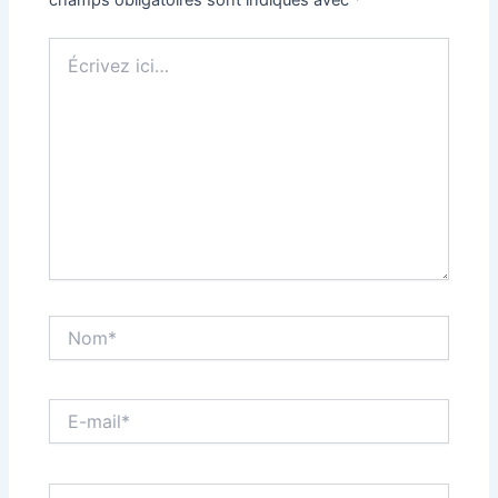
champs obligatoires sont indiqués avec
*
Écrivez
ici…
Nom*
E-
mail*
Site