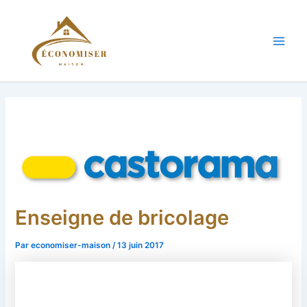
Aller
au
contenu
Main
Men
Enseigne de bricolage
Par
economiser-maison
/
13 juin 2017