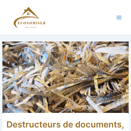
Aller
au
contenu
Main
Men
Destructeurs de documents,