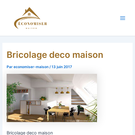
Aller
au
contenu
Main
Men
Bricolage deco maison
Par
economiser-maison
/
13 juin 2017
Bricolage deco maison