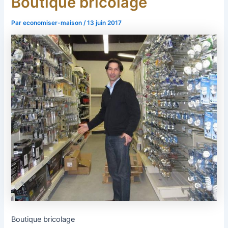
Boutique bricolage
Par
economiser-maison
/
13 juin 2017
Boutique bricolage