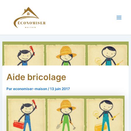
Aller
au
contenu
Main
Men
Aide bricolage
Par
economiser-maison
/
13 juin 2017