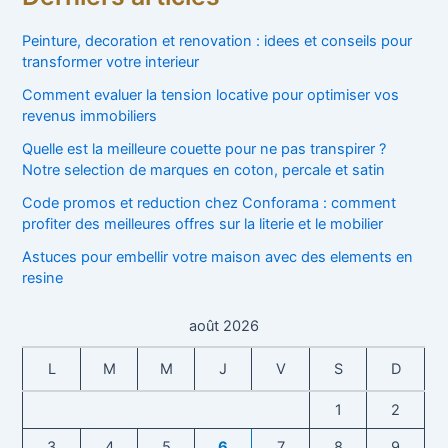
Peinture, decoration et renovation : idees et conseils pour
transformer votre interieur
Comment evaluer la tension locative pour optimiser vos
revenus immobiliers
Quelle est la meilleure couette pour ne pas transpirer ?
Notre selection de marques en coton, percale et satin
Code promos et reduction chez Conforama : comment
profiter des meilleures offres sur la literie et le mobilier
Astuces pour embellir votre maison avec des elements en
resine
août 2026
L
M
M
J
V
S
D
1
2
3
4
5
6
7
8
9